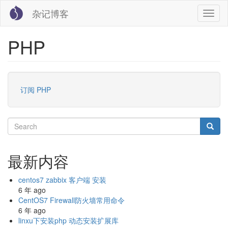
跳
杂记博客
Toggl
转
naviga
到
主
PHP
要
内
容
订阅 PHP
Search
Searc
Search
最新内容
centos7 zabbix 客户端 安装
6 年 ago
CentOS7 Firewall防火墙常用命令
6 年 ago
linxu下安装php 动态安装扩展库