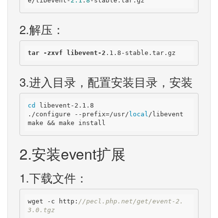
e/libevent-
2.1
.
8
-stable.tar.gz
2.解压：
tar
-zxvf
libevent-2
.1
.8-stable
.tar
.gz
3.进入目录，配置安装目录，安装
cd
 libevent-2.1.8

./configure --prefix=/usr/
local
/libevent

make && make install
2.安装event扩展
1.下载文件：
wget -c http:
//pecl.php.net/get/event-2.
3.0.tgz