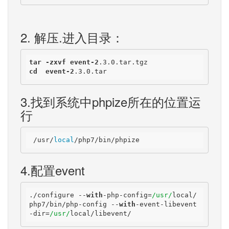
2. 解压.进入目录：
tar
-zxvf
event-2
.3
.0
.tar
.tgz
cd
event-2
.3
.0
.tar
3.找到系统中phpize所在的位置运
行
 /usr/
local
/php7/bin/phpize
4.配置event
./configure --
with
-php-config=
/usr/
local/
php7/bin/php-config --
with
-event-libevent
-dir=
/usr/
local/libevent/