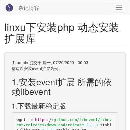
跳
杂记博客
Toggl
转
naviga
到
主
linxu下安装php 动态安装
要
内
扩展库
容
由
admin
提交于
周一, 07/20/2020 - 00:03
这边以安装event扩展为例。
1.安装event扩展 所需的依
赖libevent
1.下载最新稳定版
wget -c 
https:
/
/github.com/libevent
/libev
ent/releases
/download/release
-
2.1
.
8
-stabl